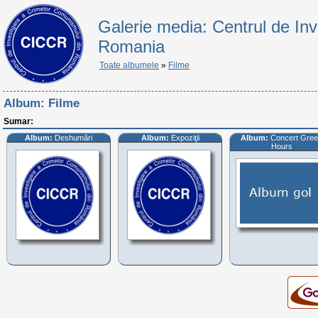
Galerie media: Centrul de In
Romania
Toate albumele
»
Filme
Album:
Filme
Sumar:
Album:
Deshumări
Album:
Expoziţii
Album:
Concert Gre
Hours